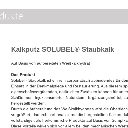
dukte
Kalkputz SOLUBEL® Staubkalk
Auf Basis von aufbereiteten Weißkalkhydrat
Das Produkt
:
Solubel - Staubkalk ist ein rein carbonatisch abbindendes Binde
Einsatz in der Denkmalpflege und Restaurierung. Aus diesem spe
eigenschaftsvergütenden, natürlichen Zusätzen können für unte
Schlämmen, Injektionsmörtel, Naturstein - Ergänzungsmörtel, La
hergestellt werden.
Durch die Aufbereitung des Weißkalkhydrates wird die Oberfläc
vergrößert, dadurch carbonatisieren die hergestellten Kalkprodu
vollständiger, als herkömmliche Produkte auf Basis von Sumpfka
Diese Vorteile wirken sich vor allem bei den mechanischen Werte