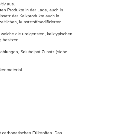
tiv aus.
lten Produkte in der Lage, auch in
insatz der Kalkprodukte auch in
tlichen, kunststoffmodifizierten
 welche die ureigensten, kalktypischen
g besitzen.
hlungen, Solubelpat Zusatz (siehe
ckenmaterial
 carbonatischen Füllstoffen. Das