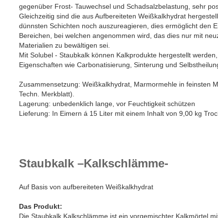
gegenüber Frost- Tauwechsel und Schadsalzbelastung, sehr posi
Gleichzeitig sind die aus Aufbereiteten Weißkalkhydrat hergestel
dünnsten Schichten noch auszureagieren, dies ermöglicht den E
Bereichen, bei welchen angenommen wird, das dies nur mit neuzei
Materialien zu bewältigen sei.
Mit Solubel - Staubkalk können Kalkprodukte hergestellt werden,
Eigenschaften wie Carbonatisierung, Sinterung und Selbstheilun
Zusammensetzung: Weißkalkhydrat, Marmormehle in feinsten Ma
Techn. Merkblatt).
Lagerung: unbedenklich lange, vor Feuchtigkeit schützen
Lieferung: In Eimern á 15 Liter mit einem Inhalt von 9,00 kg Tro
Staubkalk –Kalkschlämme-
Auf Basis von aufbereiteten Weißkalkhydrat
Das Produkt:
Die Staubkalk Kalkschlämme ist ein vorgemischter Kalkmörtel mit