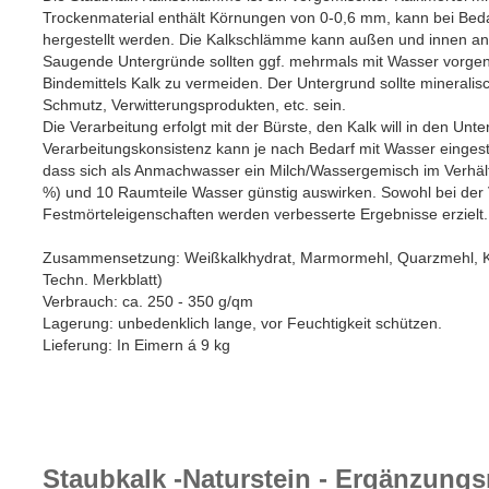
Trockenmaterial enthält Körnungen von 0-0,6 mm, kann bei Bed
hergestellt werden. Die Kalkschlämme kann außen und innen a
Saugende Untergründe sollten ggf. mehrmals mit Wasser vorge
Bindemittels Kalk zu vermeiden. Der Untergrund sollte mineralis
Schmutz, Verwitterungsprodukten, etc. sein.
Die Verarbeitung erfolgt mit der Bürste, den Kalk will in den Unt
Verarbeitungskonsistenz kann je nach Bedarf mit Wasser eingest
dass sich als Anmachwasser ein Milch/Wassergemisch im Verhält
%) und 10 Raumteile Wasser günstig auswirken. Sowohl bei der 
Festmörteleigenschaften werden verbesserte Ergebnisse erzielt.
Zusammensetzung: Weißkalkhydrat, Marmormehl, Quarzmehl, Kal
Techn. Merkblatt)
Verbrauch: ca. 250 - 350 g/qm
Lagerung: unbedenklich lange, vor Feuchtigkeit schützen.
Lieferung: In Eimern á 9 kg
Staubkalk -Naturstein - Ergänzungs