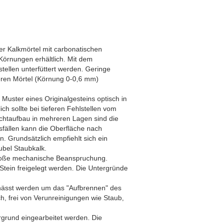
er Kalkmörtel mit carbonatischen
 Körnungen erhältlich. Mit dem
ellen unterfüttert werden. Geringe
eren Mörtel (Körnung 0-0,6 mm)
uster eines Originalgesteins optisch in
 sollte bei tieferen Fehlstellen vom
chtaufbau in mehreren Lagen sind die
fällen kann die Oberfläche nach
. Grundsätzlich empfiehlt sich ein
ubel Staubkalk.
roße mechanische Beanspruchung.
Stein freigelegt werden. Die Untergründe
nässt werden um das "Aufbrennen" des
ch, frei von Verunreinigungen wie Staub,
ergrund eingearbeitet werden. Die