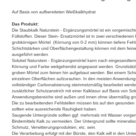
Auf Basis von aufbereiteten Weißkalkhydrat
Das Produkt:
Die Staubkalk Naturstein - Ergänzungsmörtel ist ein vorgemischt
Füllstoffen. Dieser Stein- Ersatzmörtel ist in zwei verschiedenen
grobkörnigen Mörtel (Körnung von 0-2 mm) können tiefere Fehlst
Schichtstärken und Oberflächengestaltung können mit dem fein
ausgeführt werden.
Solubel Naturstein - Ergänzungsmörtel kann nach eingesandtem M
Körnung und Farbe weitgehendst angepasst werden. Grundsätzlich
groben Mörtel zum feinen hin aufgebaut werden. Bei einem Schi
einzelnen Oberflächen aufzurauhen. In den meisten Anwendungs
vollständiger Carbonatisierung steinmetzmäßig bearbeitet werden
zusätzlicher Schutzanstrich mit einer Kalklasur auf Basis von Sol
Anwendungsbereiche sind außen und innen ohne übermäßig g
Die zu bearbeitenden Fehlstellen müssen bis auf den gesunden 
sollten eine ausreichende Rauhigkeit haben.
Saugende Untergründe sollten ggf. mehrmals mit Wasser vorge
Bindemittels Kalk zu vermeiden. Der Untergrund sollte mineralis
Schmutz, Verwitterungsprodukten, etc. sein.
Die Verarbeitung erfolgt mit der Bürste, den Kalk will in den Unt